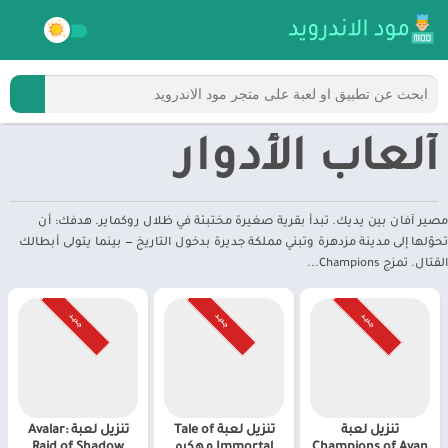
ألعاب الأدوار
مصير آفان بين يديك. تبدأ بقرية صغيرة مختبئة في ظلال روكماير. هدفك: أن
تحوّلها إلى مدينة مزدهرة وتبني مملكة جديرة بدخول التاريخ — بينما يتولى أبطالك
القتال. تمزج Champions...
جـديـد
جـديـد
جـديـد
تنزيل لعبة
تنزيل لعبة Tale of
تنزيل لعبة Avalar:
Champions of Avan
Immortal مهكره
Raid of Shadow