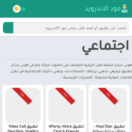
اجتماعي
هوبى ستار: منصة حفل الترفيه المعتمد على الصوت مرحبًا بكم في هوبى ستار،
تطبيق ترفيهي شعبي يربطك بأصدقاء جدد ويغني دائرتك الاجتماعية من خلال
تفاعلات صوتية مشوقة. المميزات الرئيسية:...
جـديـد
جـديـد
جـديـد
تطبيق Hopi Star –
تطبيق 4Party: Voice
تطبيق Video Call
حفلة دردشة صوتية
Chat & Friends
Desi Girls: YolaPro