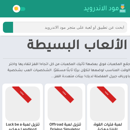
الألعاب البسيطة
جمّع المكعبات فوق بعضها! تأتيك المكعبات من كل اتجاه! اقفز لتفاديها واختر
الوقت المناسب لوضعها لتكوّن برجًا ثابتًا مستقرًا. الشخصيات العب بشخصية
باورباف جيرل المفضلة لديك! بيئات متعددة اقفز...
جـديـد
جـديـد
جـديـد
لعبة فتيات القوة:
تنزيل لعبة Offroad
تنزيل لعبة Luck be a
اقفز! مهكرة
Driving Simulator
Landlord مهكره