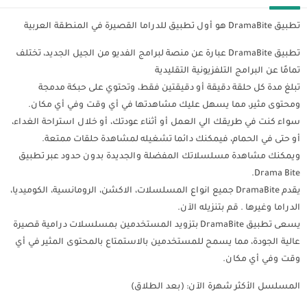
تطبيق DramaBite هو أول تطبيق للدراما القصيرة في المنطقة العربية
تطبيق DramaBite عبارة عن منصة لبرامج الفديو من الجيل الجديد، تختلف
تمامًا عن البرامج التلفزيونية التقليدية
تبلغ مدة كل حلقة دقيقة أو دقيقتين فقط، وتحتوي على حبكة مدمجة
ومحتوى مثير، مما يسهل عليك مشاهدتها في أي وقت وفي أي مكان.
سواء كنت في طريقك الي العمل أو أثناء عودتك، أو خلال استراحة الغداء،
أو حتى في الحمام، فيمكنك دائما تشغيله لمشاهدة حلقات ممتعة.
ويمكنك مشاهدة مسلسلاتك المفضلة والجديدة بدون حدود عبر تطبيق
Drama Bite.
يقدم DramaBite جميع انواع المسلسلات، الاكشن، الرومانسية، الكوميديا،
الدراما وغيرها . قم بتنزيله الآن.
يسعى تطبيق DramaBite بتزويد المستخدمين بمسلسلات درامية قصيرة
عالية الجودة، مما يسمح للمستخدمين بالاستمتاع بالمحتوى المثير في أي
وقت وفي أي مكان.
المسلسل الأكثر شهرة الآن: (بعد الطلاق)