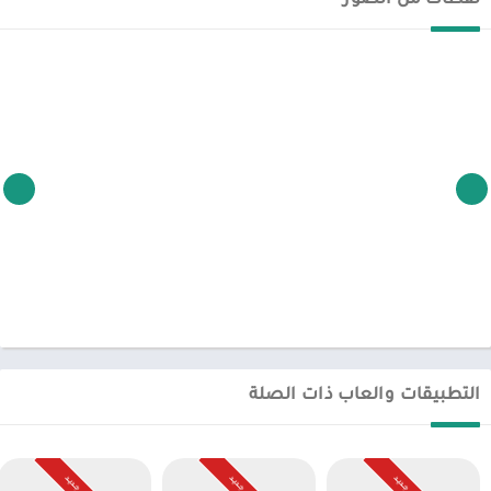
لقطات من الصور
التطبيقات والعاب ذات الصلة
جـديـد
جـديـد
جـديـد