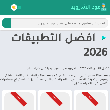
افضل التطبيقات
2026
افضل التطبيقات 2026 للاندرويد مجانا عبر ميديا فاير اخر اصدار.
Playnimes: سحر الأنمي بين يديك نقدم لكم Playnimes - المنصة المثالية لعشاق
الرسوم المتحركة. انغمس في عوالم رائعة، وقابل أبطالًا بارزين واستمتع بمغامرات
لا تُنسى، كل ذلك بلمسة زر...
جـديـد
جـديـد
جـديـد