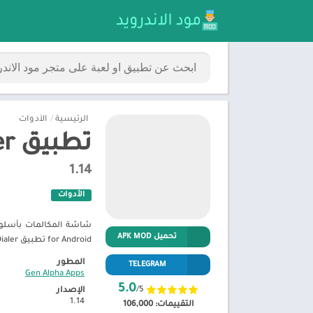
الرئيسية
/
الأدوات
تطبيق iPhone 16 Dialer مهكر
1.14
الأدوات
تحميل APK MOD
for Android تطبيق iPhone 16 Dialer مهكر – متجر مود الاندرويد
المطور
TELEGRAM
Gen Alpha Apps‏
5.0
/5
الإصدار
1.14
التقييمات:
106,000