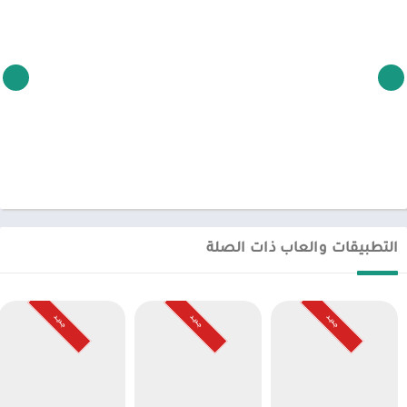
التطبيقات والعاب ذات الصلة
جـديـد
جـديـد
جـديـد