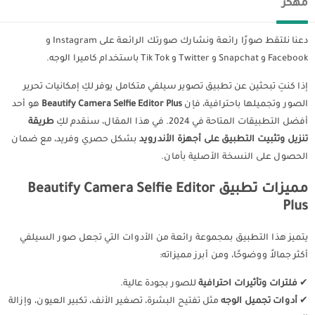
مهكر
دعنا نلتقط صورًا رائعة ونشارك صورتك الرائعة على Instagram و
Facebook و Snapchat و Twitter و Tik Tok باستخدام كاميرا الوجه.
إذا كنتِ تبحثين عن تطبيق تصوير سيلفي متكامل يوفر لكِ إمكانيات تحرير
الصور وتجميلها باحترافية، فإن
Beautify Camera Selfie Editor Plus
هو أحد
أفضل التطبيقات المتاحة في 2024. في هذا المقال، سنقدم لكِ
طريقة
تنزيل وتثبيت التطبيق على أجهزة الأندرويد
بشكل حصري وفريد، مع ضمان
الحصول على النسخة الأصلية بأمان.
مميزات تطبيق Beautify Camera Selfie Editor
Plus
يتميز هذا التطبيق بمجموعة رائعة من الأدوات التي تجعل صور السيلفي
أكثر جمالاً ووضوحًا، ومن أبرز مميزاته:
✔
فلترات وتأثيرات احترافية
للصور بجودة عالية.
✔
أدوات تجميل الوجه
مثل تفتيح البشرة، تصغير الأنف، تكبير العيون، وإزالة