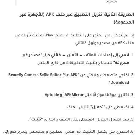
التالية.
الطريقة الثانية: تنزيل التطبيق عبر ملف APK (للأجهزة غير
المدعومة)
إذا لم تتمكني من العثور على التطبيق في متجر Play، يمكنكِ تنزيله عبر
ملف
APK
من مصدر موثوق كالتالي:
اذهبي إلى إعدادات الهاتف
→
الأمان
→
فعّلي خيار “مصادر غير
معروفة”
للسماح بتثبيت التطبيقات من خارج المتجر.
افتحي متصفحكِ وابحثي عن
“Beautify Camera Selfie Editor Plus APK
.
Download”
اختاري موقعًا موثوقًا مثل
APKMirror أو Aptoide
.
اضغطي على
“تحميل”
لتنزيل الملف.
بعد اكتمال التنزيل، اضغطي على الملف واختاري
“تثبيت”
.
انتظري حتى يكتمل التثبيت، ثم افتحي التطبيق واستمتعي بتحرير صوركِ.