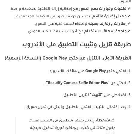
العيوب.
✔
خلفيات وخيارات دمج الصور
مع إمكانية إزالة الخلفية بضغطة واحدة.
✔
معدل إضاءة متقدم
لتحسين جودة الصور في الإضاءة المنخفضة.
✔
إطارات وزخارف جميلة
لإضفاء لمسة فنية على الصور.
✔
واجهة سهلة الاستخدام
مع أدوات سريعة للتحرير الفوري.
طريقة تنزيل وتثبيت التطبيق على الأندرويد
الطريقة الأولى: التنزيل عبر متجر Google Play (النسخة الرسمية)
افتحي متجر
Google Play
على هاتفكِ الأندرويد.
ابحثي عن
“Beautify Camera Selfie Editor Plus”
.
اضغطي على
“تثبيت”
لتنزيل التطبيق.
بعد اكتمال التثبيت، افتحي التطبيق وابدئي في تحرير صوركِ.
⚠️
ملاحظة:
إذا لم يظهر التطبيق في المتجر، فقد لا
يكون متاحًا في بلدكِ، ويمكنكِ تجربة الطرق البديلة