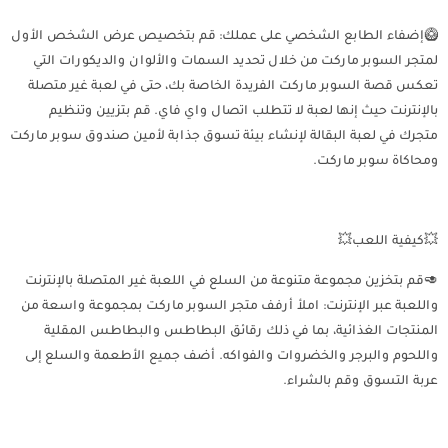
🥝إضفاء الطابع الشخصي على عملك: قم بتخصيص عرض الشخص الأول
لمتجر السوبر ماركت من خلال تحديد السمات والألوان والديكورات التي
تعكس قصة السوبر ماركت الفريدة الخاصة بك، حتى في لعبة غير متصلة
بالإنترنت حيث إنها لعبة لا تتطلب اتصال واي فاي. قم بتزيين وتنظيم
متجرك في لعبة البقالة لإنشاء بيئة تسوق جذابة لأمين صندوق سوبر ماركت
ومحاكاة سوبر ماركت.
💥كيفية اللعب💥
🥑قم بتخزين مجموعة متنوعة من السلع في اللعبة غير المتصلة بالإنترنت
واللعبة عبر الإنترنت: املأ أرفف متجر السوبر ماركت بمجموعة واسعة من
المنتجات الغذائية، بما في ذلك رقائق البطاطس والبطاطس المقلية
واللحوم والبرجر والخضروات والفواكه. أضف جميع الأطعمة والسلع إلى
عربة التسوق وقم بالشراء.